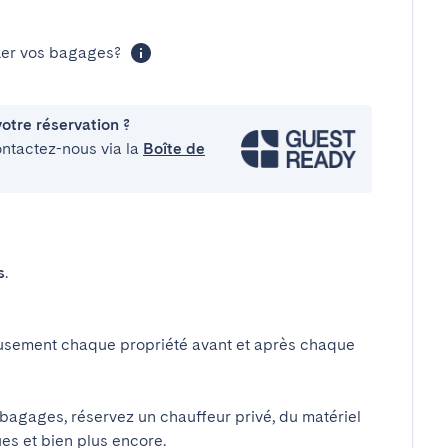
cker vos bagages?
otre réservation ?
ontactez-nous via la
Boîte de
s
.
usement chaque propriété avant et après chaque
 bagages, réservez un chauffeur privé, du matériel
ues et bien plus encore.