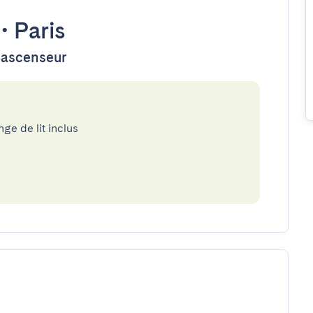
•
Paris
d'ascenseur
nge de lit inclus