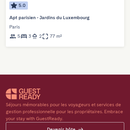
5.0
Apt parisien - Jardins du Luxembourg
Paris
5
3
2
77 m²
Séjours mémorables pour les voyageurs et services de 
gestion professionnelle pour les propriétaires. Embrace 
your stay with GuestReady.
Devenir hôte