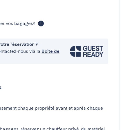
cker vos bagages?
otre réservation ?
ontactez-nous via la
Boîte de
s
.
usement chaque propriété avant et après chaque
 bagages, réservez un chauffeur privé, du matériel