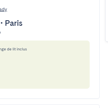
ady
•
Paris
e
nge de lit inclus