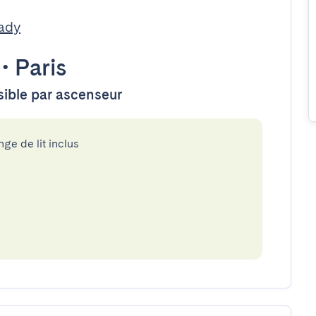
ady
•
Paris
ssible par ascenseur
nge de lit inclus