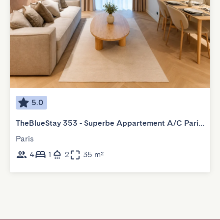
5.0
TheBlueStay 353 - Superbe Appartement A/C Paris 11
Paris
4
1
2
35 m²