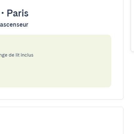
•
Paris
d'ascenseur
nge de lit inclus