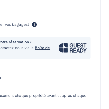
cker vos bagages?
otre réservation ?
ontactez-nous via la
Boîte de
s
.
usement chaque propriété avant et après chaque