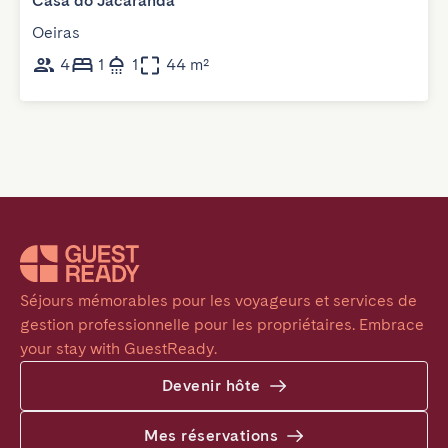
Casa do Jacarandá
Oeiras
4
1
1
44 m²
Séjours mémorables pour les voyageurs et services de 
gestion professionnelle pour les propriétaires. Embrace 
your stay with GuestReady.
Devenir hôte
Mes réservations