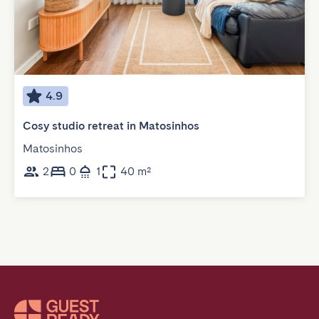
4.9
Cosy studio retreat in Matosinhos
Matosinhos
2
0
1
40 m²