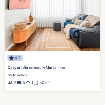
4.9
Cosy studio retreat in Matosinhos
Matosinhos
2
0
1
40 m²