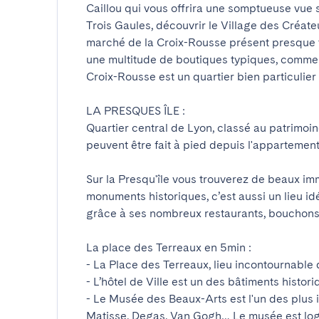
Caillou qui vous offrira une somptueuse vue s
Trois Gaules, découvrir le Village des Créate
marché de la Croix-Rousse présent presque tou
une multitude de boutiques typiques, commerc
Croix-Rousse est un quartier bien particulier 
LA PRESQUES ÎLE : 

Quartier central de Lyon, classé au patrimoin
peuvent être fait à pied depuis l'appartement. 
Sur la Presqu'île vous trouverez de beaux im
monuments historiques, c’est aussi un lieu idé
grâce à ses nombreux restaurants, bouchons l
La place des Terreaux en 5min :

- La Place des Terreaux, lieu incontournable de
- L’hôtel de Ville est un des bâtiments histor
- Le Musée des Beaux-Arts est l'un des plus 
Matisse, Degas, Van Gogh… Le musée est logé