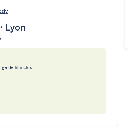
ady
•
Lyon
e
nge de lit inclus