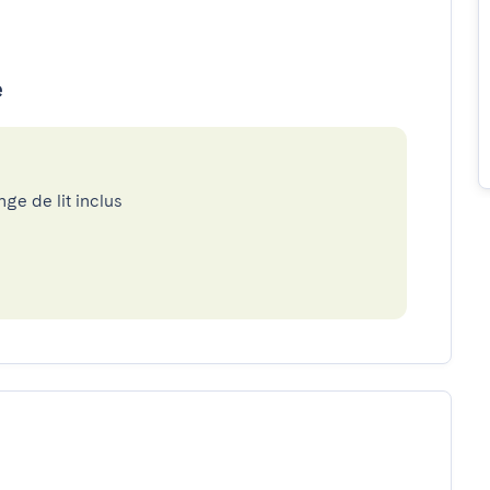
e
nge de lit inclus