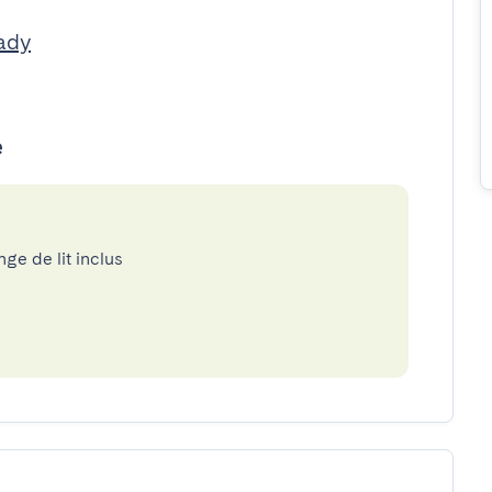
ady
e
nge de lit inclus