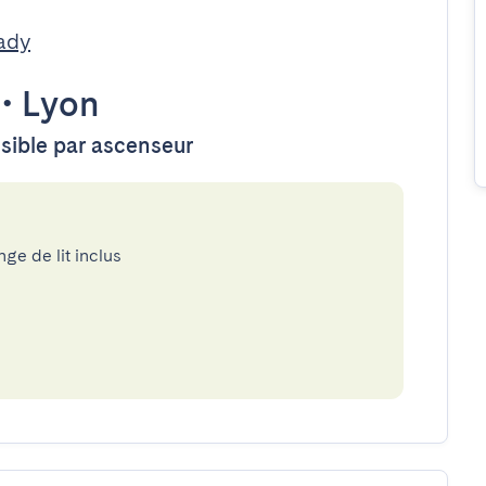
ady
•
Lyon
ssible par ascenseur
nge de lit inclus