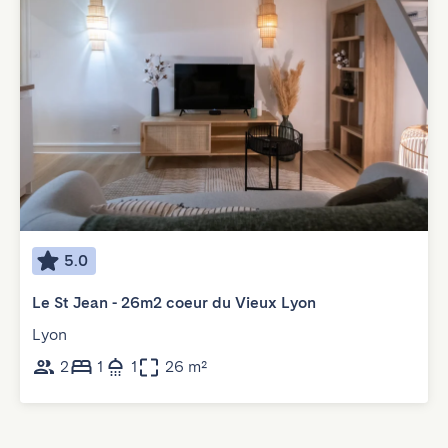
5.0
Le St Jean - 26m2 coeur du Vieux Lyon
Lyon
2
1
1
26 m²