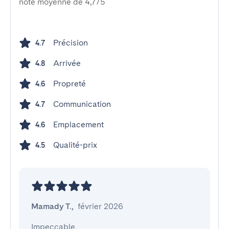
note moyenne de 4,7/5
Précision
4.7
Arrivée
4.8
Propreté
4.6
Communication
4.7
Emplacement
4.6
Qualité-prix
4.5
Mamady T.
,
février 2026
Impeccable