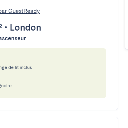
par GuestReady
²
•
London
'ascenseur
nge de lit inclus
gnoire