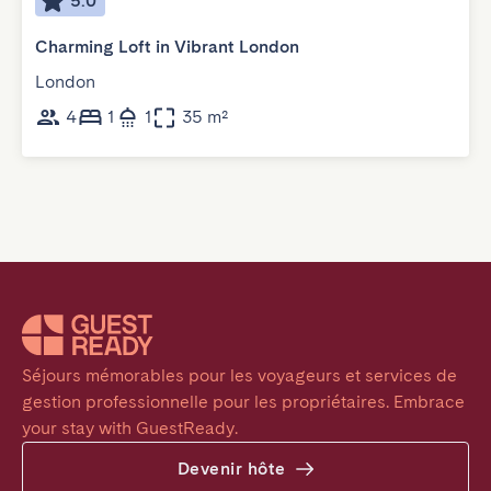
5.0
Charming Loft in Vibrant London
London
4
1
1
35 m²
Séjours mémorables pour les voyageurs et services de 
gestion professionnelle pour les propriétaires. Embrace 
your stay with GuestReady.
Devenir hôte