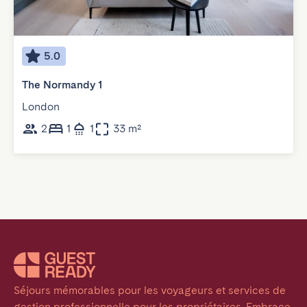
5.0
The Normandy 1
London
2
1
1
33 m²
Séjours mémorables pour les voyageurs et services de 
gestion professionnelle pour les propriétaires. Embrace 