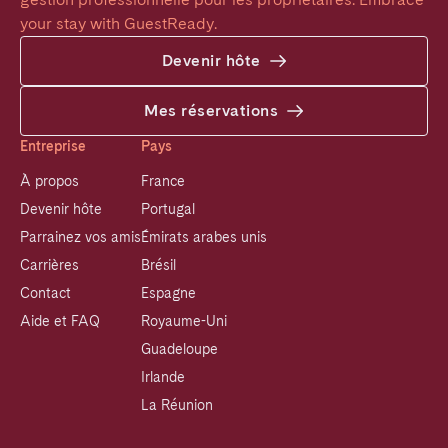
your stay with GuestReady.
Devenir hôte
Mes réservations
Entreprise
Pays
À propos
France
Devenir hôte
Portugal
Parrainez vos amis
Émirats arabes unis
Carrières
Brésil
Contact
Espagne
Aide et FAQ
Royaume-Uni
Guadeloupe
Irlande
La Réunion