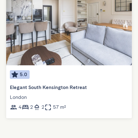
5.0
Elegant South Kensington Retreat
London
4
2
2
57 m²