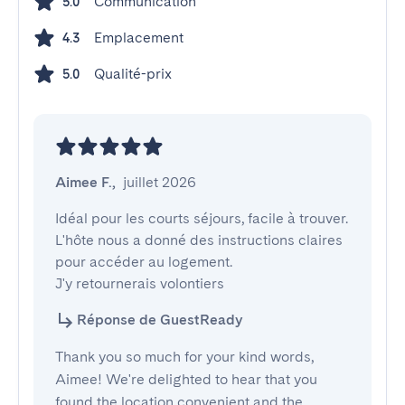
Communication
5.0
Emplacement
4.3
Qualité-prix
5.0
Aimee F.
,
juillet 2026
Idéal pour les courts séjours, facile à trouver. 
L'hôte nous a donné des instructions claires 
pour accéder au logement. 

J'y retournerais volontiers
Réponse de GuestReady
Thank you so much for your kind words,
Aimee! We're delighted to hear that you
found the location convenient and the