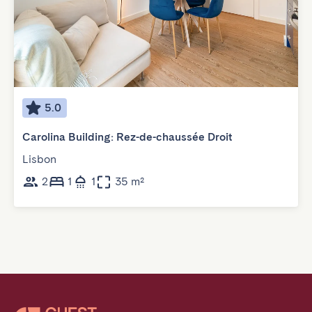
5.0
Carolina Building: Rez-de-chaussée Droit
Lisbon
2
1
1
35 m²