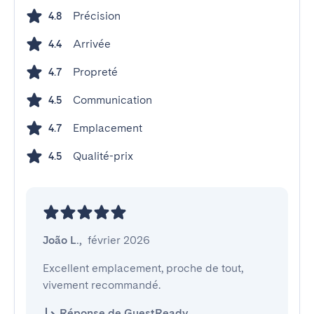
Précision
4.8
Arrivée
4.4
Propreté
4.7
Communication
4.5
Emplacement
4.7
Qualité-prix
4.5
João L.
,
février 2026
Excellent emplacement, proche de tout, 
vivement recommandé.
Réponse de GuestReady