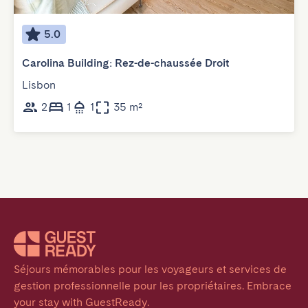
5.0
Carolina Building: Rez-de-chaussée Droit
Lisbon
2
1
1
35 m²
Séjours mémorables pour les voyageurs et services de 
gestion professionnelle pour les propriétaires. Embrace 
your stay with GuestReady.