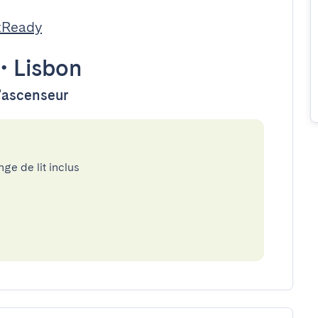
tReady
•
Lisbon
d'ascenseur
nge de lit inclus