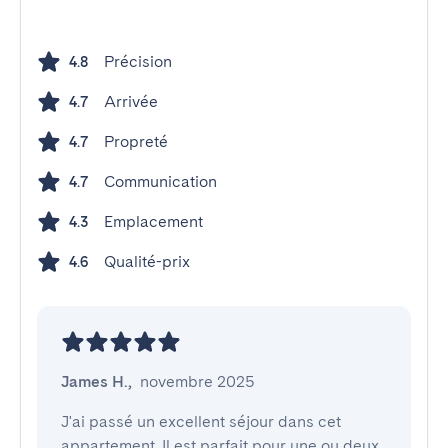
Précision
4.8
Arrivée
4.7
Propreté
4.7
Communication
4.7
Emplacement
4.3
Qualité-prix
4.6
James H.
,
novembre 2025
J'ai passé un excellent séjour dans cet 
appartement. Il est parfait pour une ou deux 