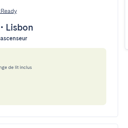
tReady
•
Lisbon
d'ascenseur
nge de lit inclus