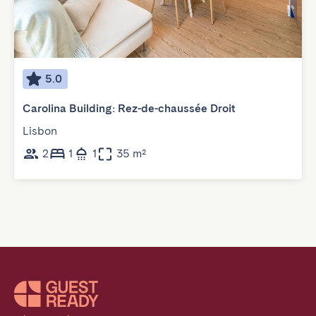
5.0
Carolina Building: Rez-de-chaussée Droit
Lisbon
2
1
1
35 m²