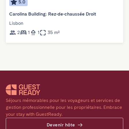
5.0
Carolina Building: Rez-de-chaussée Droit
Lisbon
2
1
1
35 m²
Séjours mémorables pour les voyageurs et services de 
gestion professionnelle pour les propriétaires. Embrace 
your stay with GuestReady.
Devenir hôte