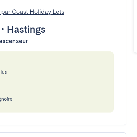
 par Coast Holiday Lets
•
Hastings
d'ascenseur
clus
gnoire