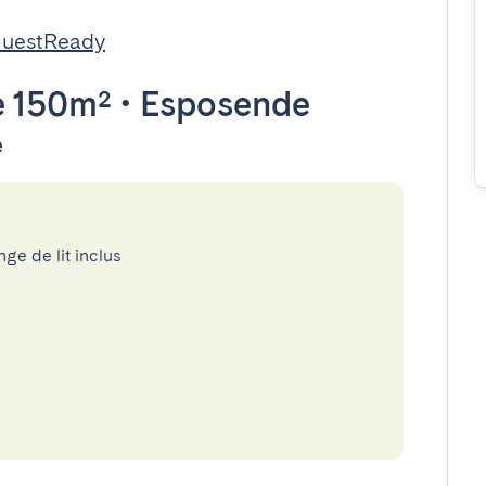
GuestReady
 150m²
•
Esposende
e
nge de lit inclus