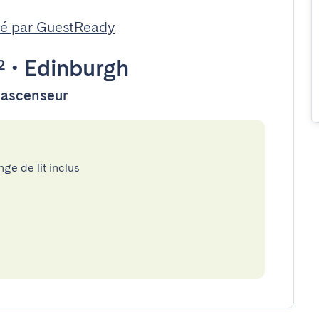
é par GuestReady
²
•
Edinburgh
d'ascenseur
nge de lit inclus