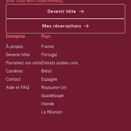
your stay with GuestReady.
Devenir hôte
Mes réservations
Entreprise
Pays
À propos
France
Devenir hôte
Portugal
Parrainez vos amis
Émirats arabes unis
Carrières
Brésil
Contact
Espagne
Aide et FAQ
Royaume-Uni
Guadeloupe
Irlande
La Réunion