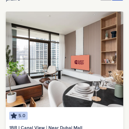
5.0
1BR l Canal View | Near Dubai Mall