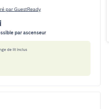
ré par GuestReady
i
essible par ascenseur
nge de lit inclus