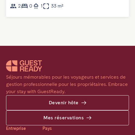
2
0
1
33 m²
Séjours mémorables pour les voyageurs et services de 
gestion professionnelle pour les propriétaires. Embrace 
your stay with GuestReady.
Devenir hôte
Mes réservations
Entreprise
Pays