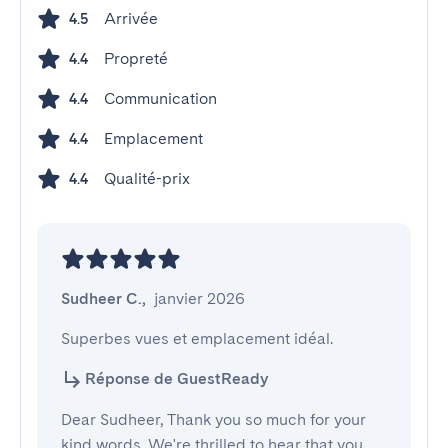
Arrivée
4.5
Propreté
4.4
Communication
4.4
Emplacement
4.4
Qualité-prix
4.4
Sudheer C.
,
janvier 2026
Superbes vues et emplacement idéal.
Réponse de GuestReady
Dear Sudheer, Thank you so much for your
kind words. We're thrilled to hear that you