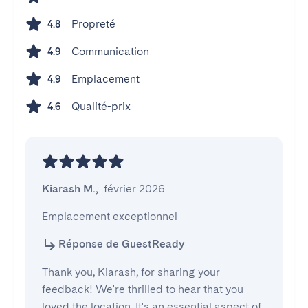
Propreté
4.8
Communication
4.9
Emplacement
4.9
Qualité-prix
4.6
Kiarash M.
,
février 2026
Emplacement exceptionnel
Réponse de GuestReady
Thank you, Kiarash, for sharing your
feedback! We're thrilled to hear that you
loved the location. It's an essential aspect of