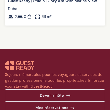
GuestReady | Studio | Cozy Apt with Marina View
Dubai
2
0
1
33 m²
Séjours mémorables pour les voyageurs et services de 
gestion professionnelle pour les propriétaires. Embrace 
your stay with GuestReady.
Devenir hôte
Mes réservations