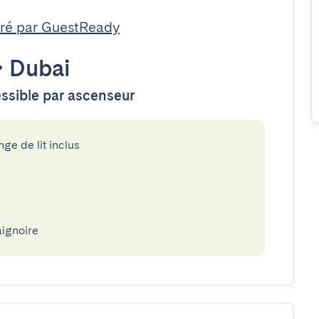
ré par GuestReady
•
Dubai
essible par ascenseur
nge de lit inclus
aignoire