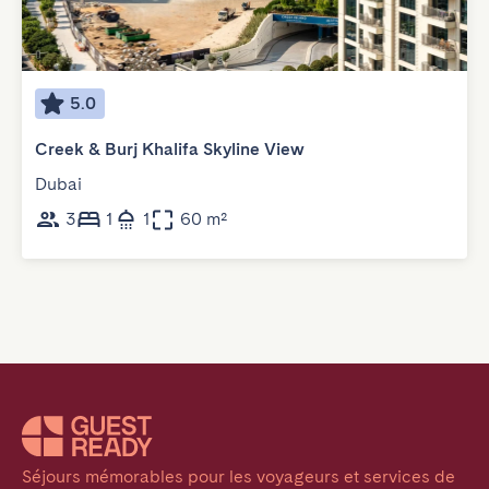
5.0
Creek & Burj Khalifa Skyline View
Dubai
3
1
1
60 m²
Séjours mémorables pour les voyageurs et services de 