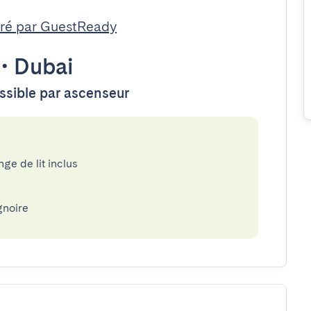
ré par GuestReady
•
Dubai
essible par ascenseur
nge de lit inclus
gnoire