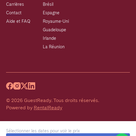
Carrières
Brésil
Contact
Espagne
Aide et FAQ
Royaume-Uni
Guadeloupe
Irlande
La Réunion
©
2026
GuestReady
.
Tous droits réservés.
Powered by
RentalReady
Sélectionner les dates pour voir le prix
Welcome!