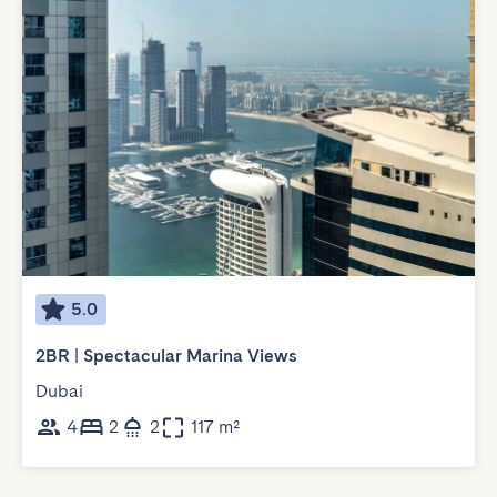
5.0
2BR | Spectacular Marina Views
Dubai
4
2
2
117 m²