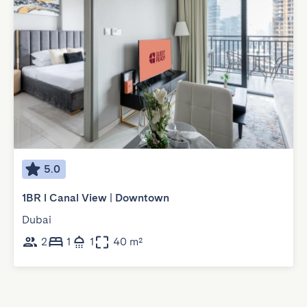
5.0
1BR l Canal View | Downtown
Dubai
2
1
1
40 m²