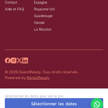
Contact
Espagne
Aide et FAQ
Royaume-Uni
Guadeloupe
Irlande
La Réunion
©
2026
GuestReady
.
Tous droits réservés.
Powered by
RentalReady
Sélectionner les dates pour voir le prix
Welcome!
Sélectionner les dates
We typically reply within 1 hour