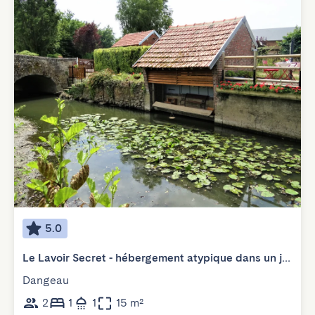
5.0
Le Lavoir Secret - hébergement atypique dans un joli cadre bucolique
Dangeau
2
1
1
15 m²