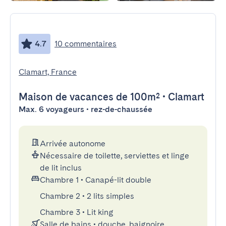
4.7
10 commentaires
Clamart, France
Maison de vacances
de 100m²
•
Clamart
Max. 6 voyageurs • rez-de-chaussée
Arrivée autonome
Nécessaire de toilette, serviettes et linge
de lit inclus
Chambre 1
•
Canapé-lit double
Chambre 2
•
2 lits simples
Chambre 3
•
Lit king
Salle de bains
•
douche, baignoire