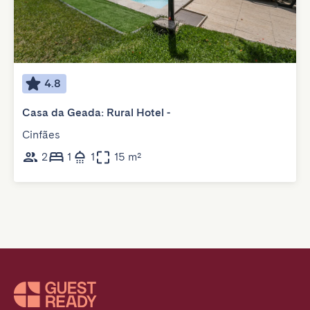
4.8
Casa da Geada: Rural Hotel -
Cinfães
2
1
1
15 m²