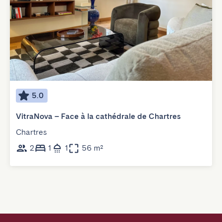
5.0
VitraNova – Face à la cathédrale de Chartres
Chartres
2
1
1
56 m²