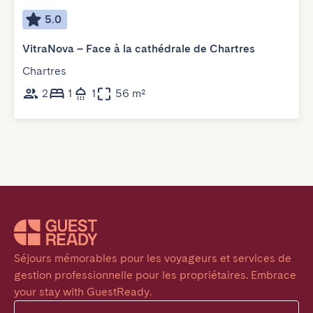
5.0
VitraNova – Face à la cathédrale de Chartres
Chartres
2
1
1
56 m²
Séjours mémorables pour les voyageurs et services de 
gestion professionnelle pour les propriétaires. Embrace 
your stay with GuestReady.