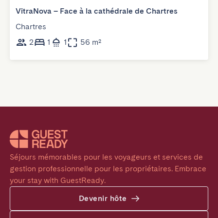
VitraNova – Face à la cathédrale de Chartres
Chartres
2
1
1
56 m²
Séjours mémorables pour les voyageurs et services de 
gestion professionnelle pour les propriétaires. Embrace 
your stay with GuestReady.
Devenir hôte