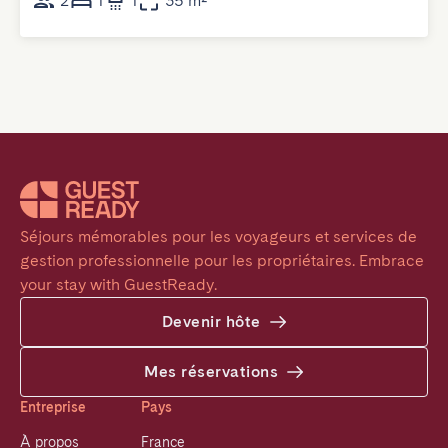
2
1
1
35 m²
Séjours mémorables pour les voyageurs et services de 
gestion professionnelle pour les propriétaires. Embrace 
your stay with GuestReady.
Devenir hôte
Mes réservations
Entreprise
Pays
À propos
France