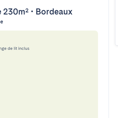
 230m²
•
Bordeaux
ée
nge de lit inclus