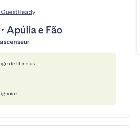
r GuestReady
•
Apúlia e Fão
d'ascenseur
nge de lit inclus
aignoire