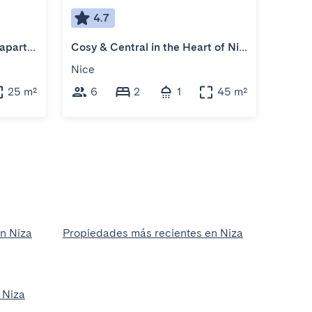
4.7
4
Beautiful refurbished cozy apartment
Cosy & Central in the Heart of Nice – 6 Guests
New co
Nice
Nice
25 m²
6
2
1
45 m²
2
en Niza
Propiedades más recientes en Niza
 Niza