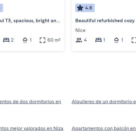
8
4.8
Beautiful T3, spacious, bright and through
Nice
2
1
60 m²
4
1
1
ntos de dos dormitorios en
Alquileres de un dormitorio 
ntos mejor valorados en Niza
Apartamentos con balcón en