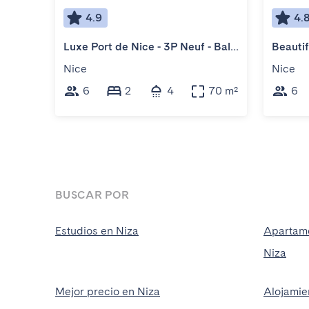
4.9
4.
Luxe Port de Nice - 3P Neuf - Balnéo double
Nice
Nice
6
2
4
70 m²
6
BUSCAR POR
Estudios en Niza
Apartame
Niza
Mejor precio en Niza
Alojamie