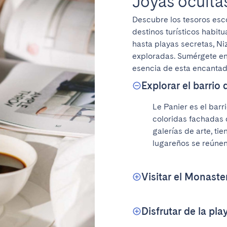
Joyas oculta
Descubre los tesoros escon
destinos turísticos habi
hasta playas secretas, Ni
exploradas. Sumérgete en 
esencia de esta encantad
Explorar el barrio 
Le Panier es el barr
coloridas fachadas 
galerías de arte, ti
lugareños se reúnen 
Visitar el Monaste
Disfrutar de la pl