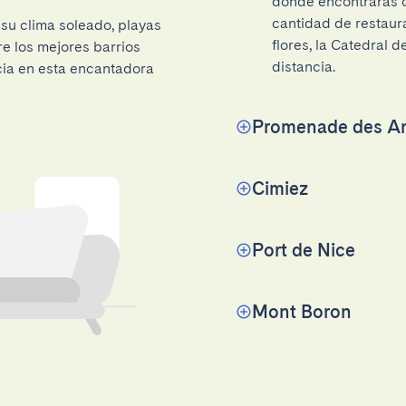
donde encontrarás ca
cantidad de restaura
 su clima soleado, playas
flores, la Catedral 
re los mejores barrios
distancia.
cia en esta encantadora
Promenade des An
Cimiez
Port de Nice
Mont Boron